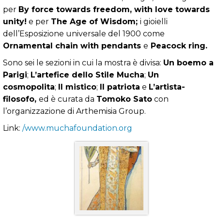
per
By force towards freedom, with love towards
unity!
e per
The Age of Wisdom;
i gioielli
dell’Esposizione universale del 1900 come
Ornamental chain with pendants
e
Peacock ring.
Sono sei le sezioni in cui la mostra è divisa:
Un boemo a
Parigi
;
L’artefice dello Stile Mucha
;
Un
cosmopolita
;
Il mistico
;
Il patriota
e
L’artista-
filosofo,
ed è curata da
Tomoko Sato
con
l’organizzazione di Arthemisia Group.
Link:
/www.muchafoundation.org