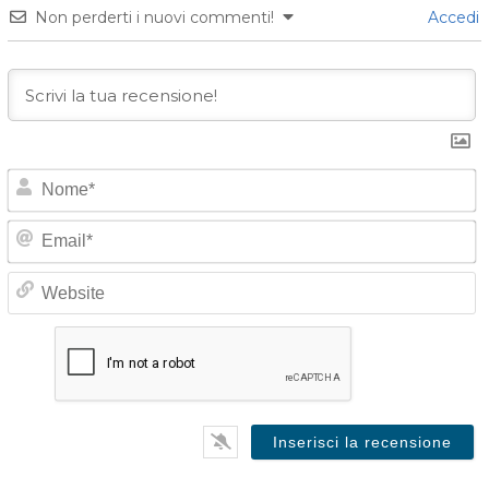
Non perderti i nuovi commenti!
Accedi
o
E
e
*
a
i
e
l
b
*
s
i
t
e