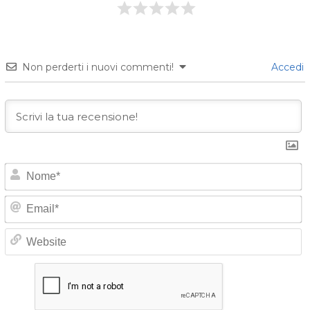
Non perderti i nuovi commenti!
Accedi
o
E
e
*
a
i
e
l
b
*
s
i