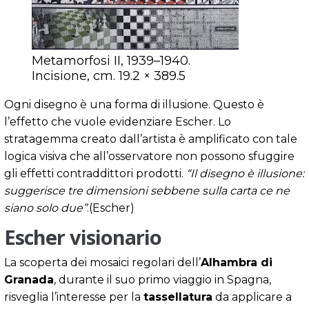
Metamorfosi II, 1939–1940.
Incisione, cm. 19.2 × 389.5
Ogni disegno è una forma di illusione. Questo è
l’effetto che vuole evidenziare Escher. Lo
stratagemma creato dall’artista è amplificato con tale
logica visiva che all’osservatore non possono sfuggire
gli effetti contraddittori prodotti.
“Il disegno è illusione:
suggerisce tre dimensioni sebbene sulla carta ce ne
siano solo due”
.(Escher)
Escher visionario
La scoperta dei mosaici regolari dell’
Alhambra di
Granada
, durante il suo primo viaggio in Spagna,
risveglia l’interesse per la
tassellatura
da applicare a