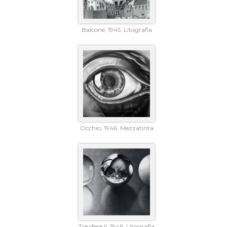
Balcone, 1945. Litografia
Occhio, 1946. Mezzatinta
Tre sfere II, 1946. Litografia