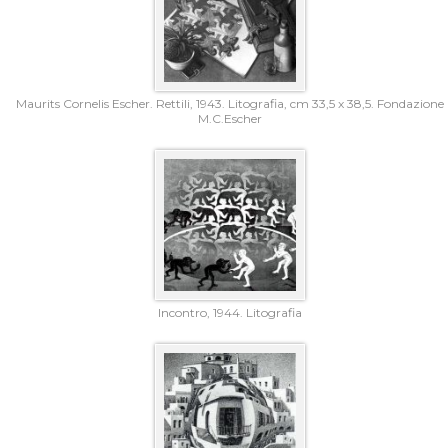
Maurits Cornelis Escher. Rettili, 1943. Litografia, cm 33,5 x 38,5. Fondazione
M.C.Escher
Incontro, 1944. Litografia