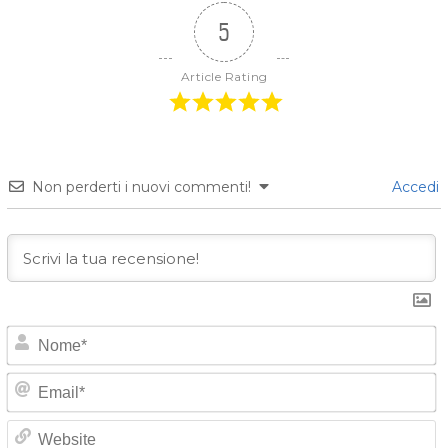
5
Article Rating
Non perderti i nuovi commenti!
Accedi
o
E
e
*
a