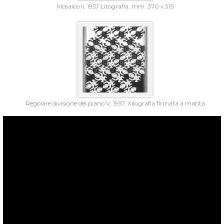
Mosaico II, 1957 Litografia, mm. 370 x 315
Regolare divisione del piano V, 1957. Xilografia firmata a matita