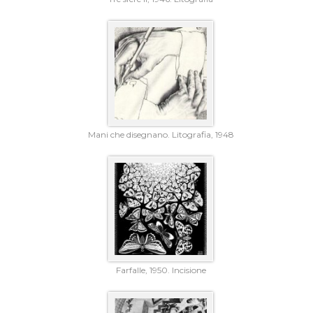
Mani che disegnano. Litografia, 1948
Farfalle, 1950. Incisione