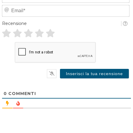
o
E
e
*
a
Recensione
i
l
*
0
COMMENTI