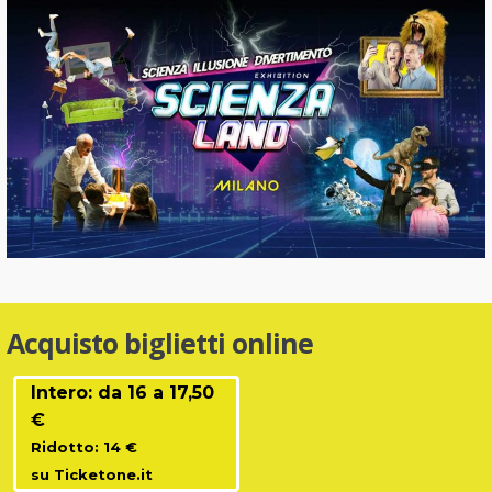
Acquisto biglietti online
Intero: da 16 a 17,50
€
Ridotto: 14 €
su Ticketone.it