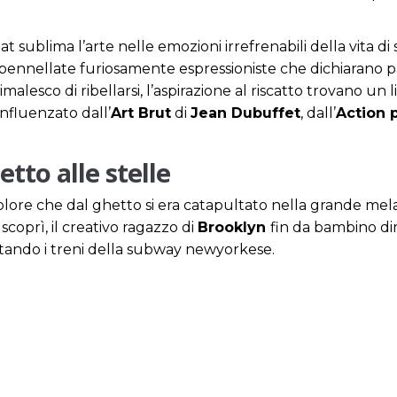
at sublima l’arte nelle emozioni irrefrenabili della vita di 
on pennellate furiosamente espressioniste che dichiarano
nimalesco di ribellarsi, l’aspirazione al riscatto trovano 
nfluenzato dall’
Art Brut
di
Jean Dubuffet
, dall’
Action 
tto alle stelle
lore che dal ghetto si era catapultato nella grande mela
scoprì, il creativo ragazzo di
Brooklyn
fin da bambino di
ttando i treni della subway newyorkese.