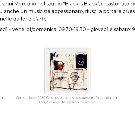
ianni Mercurio nel saggio “Black is Black”, incastonato n
 fu anche un musicista appassionato, riuscì a portare que
nelle gallerie d’arte.
edì – venerdì/domenica: 09.30-19.30 – giovedì e sabato: 
 tre
Senza titolo, 1981 Olio, pastello a olio e aerografo su tela, cm
130,2 x 142,9. Mugrabi Collection