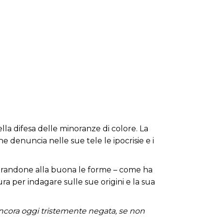
lla difesa delle minoranze di colore. La
he denuncia nelle sue tele le ipocrisie e i
cuperandone alla buona le forme – come ha
ra per indagare sulle sue origini e la sua
, ancora oggi tristemente negata, se non