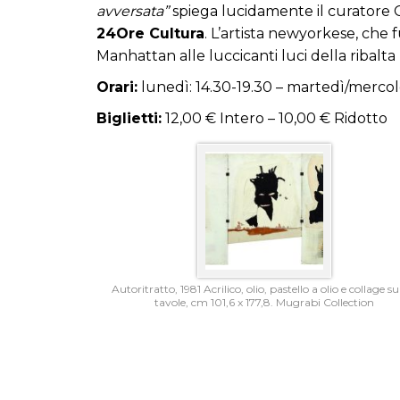
avversata”
spiega lucidamente il curatore G
24Ore Cultura
. L’artista newyorkese, che
Manhattan alle luccicanti luci della ribalta 
Orari:
lunedì: 14.30-19.30 – martedì/mercol
Biglietti:
12,00 € Intero – 10,00 € Ridotto
Autoritratto, 1981 Acrilico, olio, pastello a olio e collage su
tavole, cm 101,6 x 177,8. Mugrabi Collection