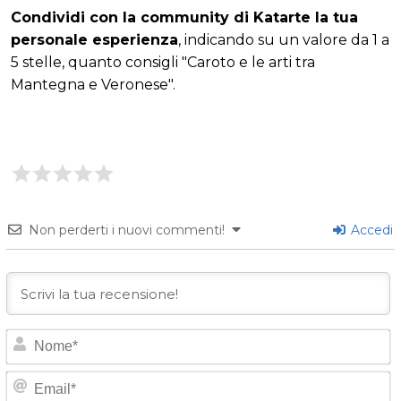
Condividi con la community di Katarte la tua
personale esperienza
, indicando su un valore da 1 a
5 stelle, quanto consigli "Caroto e le arti tra
Mantegna e Veronese".
Non perderti i nuovi commenti!
Accedi
o
E
e