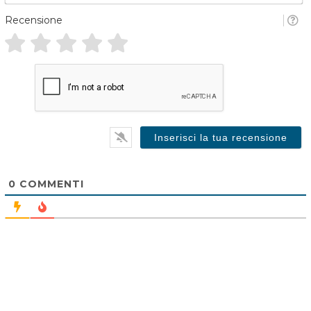
*
a
Recensione
i
l
*
0
COMMENTI