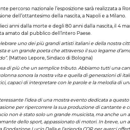
e percorso nazionale l’esposizione sarà realizzata a Ro
ione dell’ottantesimo della nascita, a Napoli e a Milano.
ieci anni dalla morte e degli 80 anni dalla nascita, il 4 m
sta amato dal pubblico dell’intero Paese.
brare uno dei più grandi artisti italiani e della nostra ci
tista e un grande poeta che attraverso il suo legame d’am
do”.
(Matteo Lepore, Sindaco di Bologna)
a di più che un semplice tributo. Abbiamo tutti una canzo
a sonora la nostra vita e quella di generazioni di itali
atici, capaci di interpretare con le parole e la melodia di u
ressante l’idea di una mostra evento dedicata a questo n
ccasione per ripercorrere la sua produzione di cantante 
Lucio non è stato solo un grande musicista, ma anche un ar
, amante dello sport, appassionato di motori. In breve, un 
a Fondazione Lucio Dalla e l’azienda COR per averci offert