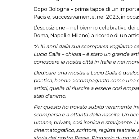
Dopo Bologna – prima tappa di un important
Pacis e, successivamente, nel 2023, in occas
L’esposizione – nel biennio celebrativo dei d
Roma, Napoli e Milano) a ricordo di un arti
“A 10 anni dalla sua scomparsa
vogliamo cele
Lucio Dalla – chiosa – è stato un grande ar
conoscere la nostra città in Italia e nel mon
Dedicare una mostra a Lucio Dalla è qualcos
poetica, hanno accompagnato come una colonn
artisti, quella di riuscire a essere così emp
stati d’animo.
Per questo ho trovato subito veramente inte
scomparsa e a ottanta dalla nascita. Un’o
umana, privata, così ironica e straripante. 
cinematografico, scrittore, regista teatrale
storia del nostro Paese. Ringrazio dunque l