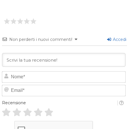
Non perderti i nuovi commenti!
Accedi
o
E
e
*
a
Recensione
i
l
*