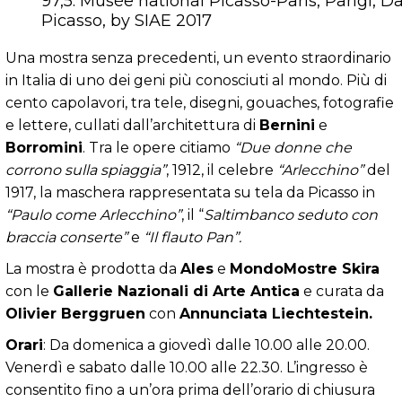
97,5. Musée national Picasso-Paris, Parigi, 
Picasso, by SIAE 2017
Una mostra senza precedenti, un evento straordinario
in Italia di uno dei geni più conosciuti al mondo. Più di
cento capolavori, tra tele, disegni, gouaches, fotografie
e lettere, cullati dall’architettura di
Bernini
e
Borromini
. Tra le opere citiamo
“Due donne che
corrono sulla spiaggia”
, 1912, il celebre
“Arlecchino”
del
1917, la maschera rappresentata su tela da Picasso in
“Paulo come Arlecchino”
, il “
Saltimbanco seduto con
braccia conserte”
e
“Il flauto Pan”.
La mostra è prodotta da
Ales
e
MondoMostre Skira
con le
Gallerie Nazionali di Arte Antica
e curata da
Olivier Berggruen
con
Annunciata Liechtestein.
Orari
: Da domenica a giovedì dalle 10.00 alle 20.00.
Venerdì e sabato dalle 10.00 alle 22.30. L’ingresso è
consentito fino a un’ora prima dell’orario di chiusura