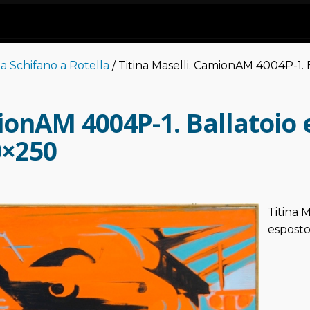
Da Schifano a Rotella
/ Titina Maselli. CamionAM 4004P-1. B
ionAM 4004P-1. Ballatoio 
0×250
Titina 
esposto