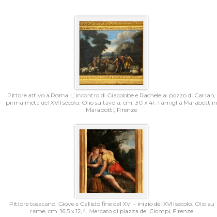
Pittore attivo a Roma. L’incontro di Giacobbe e Rachele al pozzo di Carran,
prima metà del XVII secolo. Olio su tavola, cm. 30 x 41. Famiglia Marabottini
Marabotti, Firenze
Pittore tosacano. Giove e Callisto fine del XVI – inizio del XVII secolo. Olio su
rame, cm. 16,5 x 12,4. Mercato di piazza dei Ciompi, Firenze