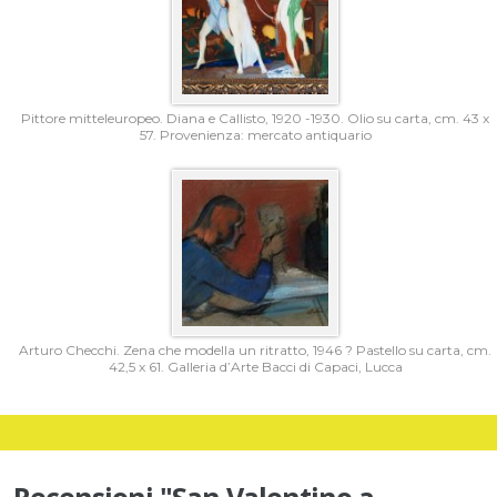
Pittore mitteleuropeo. Diana e Callisto, 1920 -1930. Olio su carta, cm. 43 x
57. Provenienza: mercato antiquario
Arturo Checchi. Zena che modella un ritratto, 1946 ? Pastello su carta, cm.
42,5 x 61. Galleria d’Arte Bacci di Capaci, Lucca
Recensioni "San Valentino a