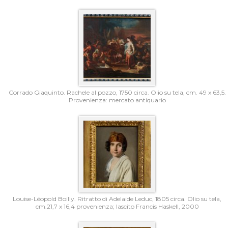
Corrado Giaquinto. Rachele al pozzo, 1750 circa. Olio su tela, cm. 49 x 63,5.
Provenienza: mercato antiquario
Louise-Léopold Boilly. Ritratto di Adelaide Leduc, 1805 circa. Olio su tela,
cm.21,7 x 16,4 provenienza; lascito Francis Haskell, 2000