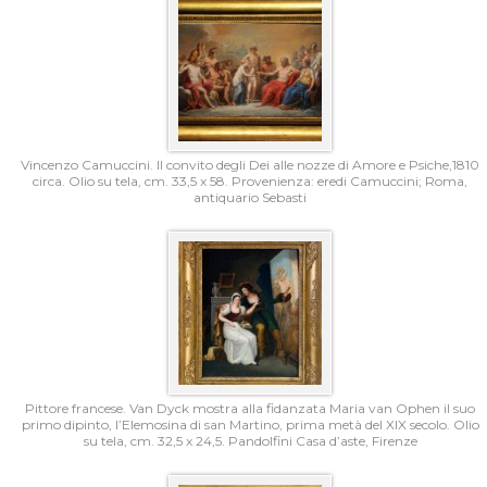
Vincenzo Camuccini. Il convito degli Dei alle nozze di Amore e Psiche,1810
circa. Olio su tela, cm. 33,5 x 58. Provenienza: eredi Camuccini; Roma,
antiquario Sebasti
Pittore francese. Van Dyck mostra alla fidanzata Maria van Ophen il suo
primo dipinto, l’Elemosina di san Martino, prima metà del XIX secolo. Olio
su tela, cm. 32,5 x 24,5. Pandolfini Casa d’aste, Firenze