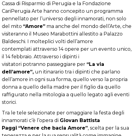
Cassa di Risparmio di Perugia e la Fondazione
CariPerugia Arte hanno concepito un programma
pennellato per l’universo degli innamorati, non solo
del mito
“Amore”
ma anche del mondo dell’Arte, che
visiteranno il Museo Marabottini allestito a Palazzo
Baldeschi. I molteplici volti dell’amore
contemplati attraverso 14 opere per un evento unico,
il 14 febbraio. Attraverso i dipinti i
visitatori potranno passeggiare per
“La via
dell’amore”,
un itinarario tra i dipinti che parlano
dell’amore in ogni sua forma, quello verso la propria
donna a quello della madre per il figlio da quello
raffigurato nella mitologia a quello legato agli eventi
storici.
Tra le tele selezionate per omaggiare la festa degli
innamorati c’è l’opera di
Giovan Battista
Paggi
“Venere che bacia Amore”
, scelta per la sua
tenerezza e per la sua sensualità come immagine