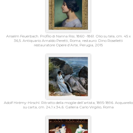
Anselm Feuerbach. Profilo di Nanna Risi, 1860 -1861. Olio su tela, cm. 45 x
36,5. Antiquario Arnaldo Peretti, Roma; restauro: Dino Roselletti
restauratore Opere d’Arte, Perugia, 2015
Adolf Hirémy-Hirschl. Ritratto della moglie dell’artista, 1895-1896. Acquarello
su carta, cm. 24,1 x 34,6. Galleria Carlo Virgilio, Roma