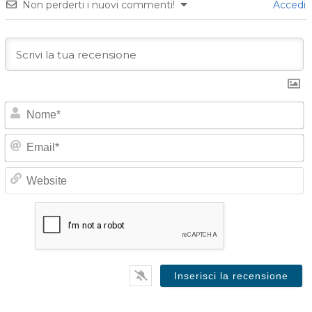
Non perderti i nuovi commenti!
Accedi
o
E
e
*
a
i
e
l
b
*
s
i
t
e