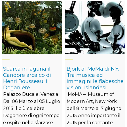
Sbarca in laguna il
Björk al MoMa di N.Y.
Candore arcaico di
Tra musica ed
Henri Rousseau, il
immagini le fiabesche
Doganiere
visioni islandesi
Palazzo Ducale, Venezia
MoMA – Museum of
Dal 06 Marzo al 05 Luglio
Modern Art, New York
2015 Il più celebre
dell’8 Marzo al 7 giugno
Doganiere di ogni tempo
2015 Anno importante il
è ospite nelle sfarzose
2015 per la cantante