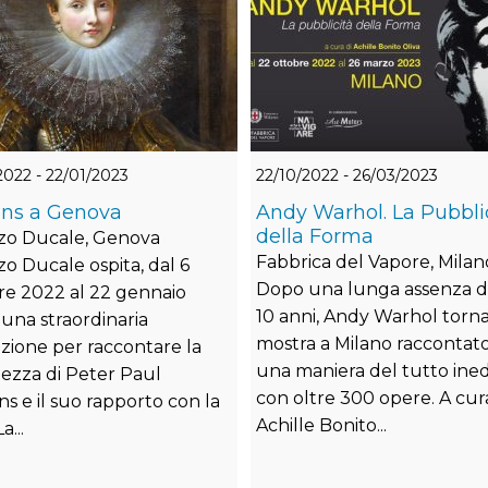
2022 - 22/01/2023
22/10/2022 - 26/03/2023
ns a Genova
Andy Warhol. La Pubbli
della Forma
zo Ducale, Genova
Fabbrica del Vapore, Milan
zo Ducale ospita, dal 6
Dopo una lunga assenza di
re 2022 al 22 gennaio
10 anni, Andy Warhol torna
 una straordinaria
mostra a Milano raccontato
izione per raccontare la
una maniera del tutto ined
ezza di Peter Paul
con oltre 300 opere. A cur
s e il suo rapporto con la
Achille Bonito...
a...