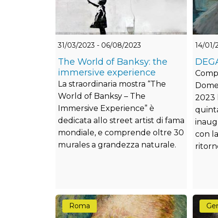
31/03/2023 - 06/08/2023
14/01/
The World of Banksy: the
DEGAS
immersive experience
Comp
La straordinaria mostra “The
Domen
World of Banksy – The
2023 l
Immersive Experience” è
quinta
dedicata allo street artist di fama
inaug
mondiale, e comprende oltre 30
con la
murales a grandezza naturale.
ritorno
Roma
Ge