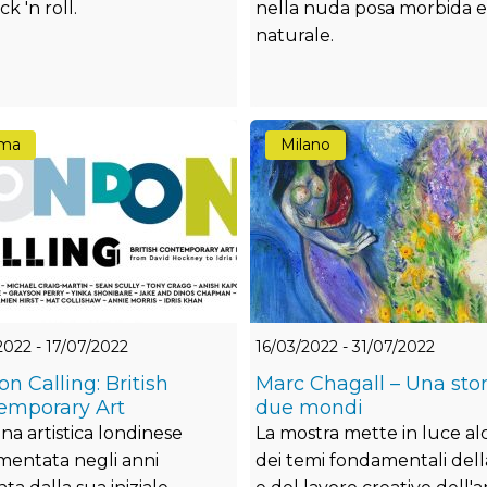
ck 'n roll.
nella nuda posa morbida e
naturale.
ma
Milano
2022 - 17/07/2022
16/03/2022 - 31/07/2022
n Calling: British
Marc Chagall – Una stor
emporary Art
due mondi
na artistica londinese
La mostra mette in luce al
entata negli anni
dei temi fondamentali della