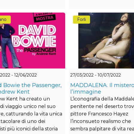
ano
Forli
2022 - 12/06/2022
27/03/2022 - 10/07/2022
d Bowie the Passenger,
MADDALENA. Il mistero
ndrew Kent
l’immagine
w Kent ha creato un
L’iconografia della Maddal
 di viaggio unico nel suo
penitente nel deserto trov
e, catturando la vita unica
pittore Francesco Hayez
ttacolare di uno dei
l’inconsueto realismo che
sti più iconici della storia
sembra palpitare di vita re